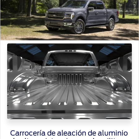
Assistance
Propietario
Cambiar
contraseña
SYNC
-
®
Conectividad
Guía
360
Ford
app
Agendamiento
Online
Carrocería de aleación de aluminio