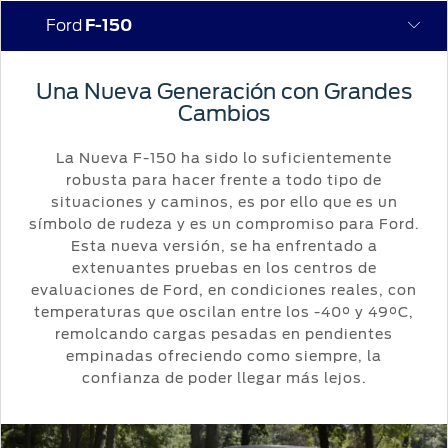
Ford
F-150
Acessibility
Una Nueva Generación con Grandes
COTIZAR
VEHÍCULOS
OPORTUNIDADES
POSVENTA
FORD
INICIAR
Cambios
PRO™
SESIÓN
COTIZAR
MI
La Nueva F-150 ha sido lo suficientemente
FORD
INICIAR
robusta para hacer frente a todo tipo de
SESIÓN
situaciones y caminos, es por ello que es un
Solicitar
Propietarios
símbolo de rudeza y es un compromiso para Ford.
SERVICIOS
cotización
Iniciar
Ford
Esta nueva versión, se ha enfrentado a
sesión
extenuantes pruebas en los centros de
Ford
REPUESTOS
evaluaciones de Ford, en condiciones reales, con
Mis
Y
Posventa
temperaturas que oscilan entre los -40° y 49°C,
ACCESORIOS
Crea
Experiencias
remolcando cargas pesadas en pendientes
tu
Ford
Programa de
empinadas ofreciendo como siempre, la
cuenta
Accesorios
mantenimiento
confianza de poder llegar más lejos.
Garantía
Mi
Repuestos
Ford
cuenta
Originales
Manual del