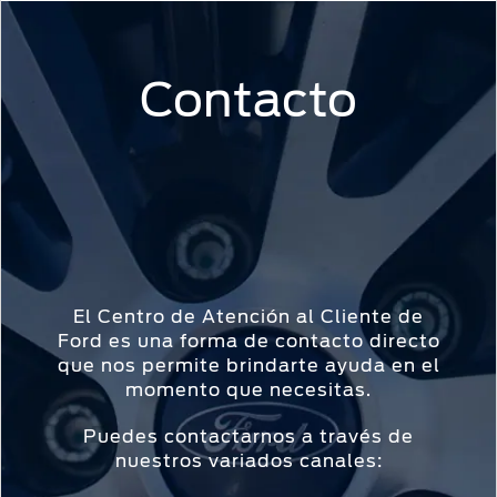
Acessibility
Contacto
COTIZAR
VEHÍCULOS
OPORTUNIDADES
POSVENTA
FORD
INICIAR
PRO™
SESIÓN
COTIZAR
MI
FORD
INICIAR
SESIÓN
Solicitar
Propietarios
SERVICIOS
cotización
Iniciar
Ford
sesión
Ford
REPUESTOS
El Centro de Atención al Cliente de
Mis
Y
Posventa
Ford es una forma de contacto directo
ACCESORIOS
Crea
Experiencias
que nos permite brindarte ayuda en el
tu
Ford
momento que necesitas.
Programa de
cuenta
Accesorios
mantenimiento
Puedes contactarnos a través de
Garantía
Mi
nuestros variados canales:
Repuestos
Ford
cuenta
Originales
Manual del