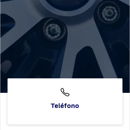
Assistance
Propietario
Cambiar
contraseña
SYNC
-
®
Conectividad
Guía
360
Ford
app
Agendamiento
Online
Teléfono