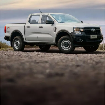
Assistance
Propietario
Cambiar
contraseña
SYNC
-
®
Conectividad
Guía
360
Ford
app
Agendamiento
Online