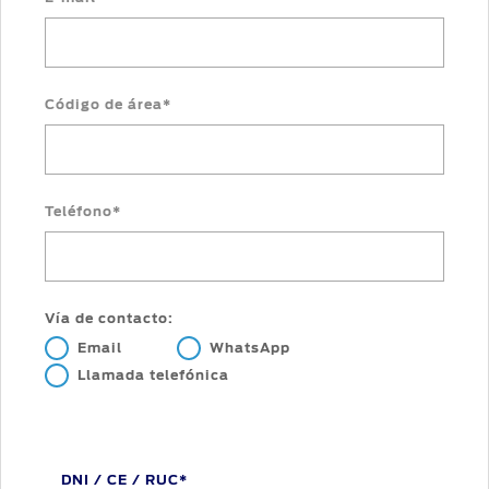
Assistance
Propietario
Cambiar
contraseña
SYNC
-
®
Conectividad
Código de área*
Guía
360
Teléfono*
Ford
app
Vía de contacto:
Agendamiento
Online
Email
WhatsApp
Llamada telefónica
DNI / CE / RUC*