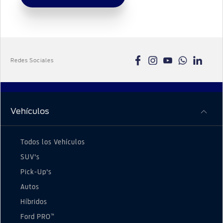
Redes Sociales
Vehículos
Todos los Vehículos
SUV's
Pick-Up's
Autos
Híbridos
™
Ford PRO