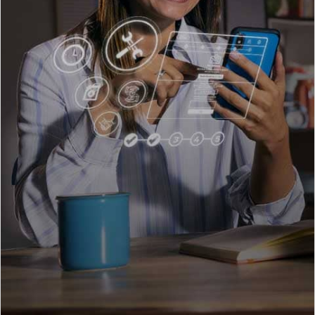
Assistance
Propietario
Cambiar
contraseña
SYNC
-
®
Conectividad
Guía
360
Ford
app
Agendamiento
Online