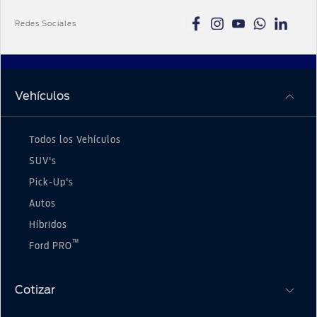
SRL sugiere a la red de concesionarios, siendo
Redes Sociales
estos últimos los que autónomamente
determinen los montos a cobrar. Debe consultar
el precio final y las condiciones de pago con el
concesionario oficial de su elección. Ford Perú
SRL no interviene en la determinación de los
Vehículos
precios finales ofrecidos por su red de
concesionarios ni en la operación de
compraventa entre usted y el concesionario de
Todos los Vehículos
su elección.
SUV's
Pick-Up's
Autos
Híbridos
™
Ford PRO
Cotizar