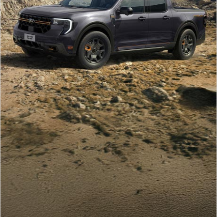
Guía
360
Ford
app
Agendamiento
Online