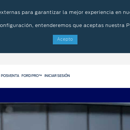
 externas para garantizar la mejor experiencia en nu
configuración, entenderemos que aceptas nuestra P
Acepto
POSVENTA
FORD PRO™
INICIAR SESIÓN
Servicios
Ford Posventa
Online
Programa de mantenimient