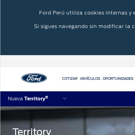
Ford Perú utiliza cookies internas y
Si sigues navegando sin modificar la 
COTIZAR
VEHÍCULOS
OPORTUNIDADES
®
Acessibility
Nueva
Territory
Cotizar
Mi Ford
Iniciar sesión
Solicitar cotización
Propietarios Ford
Iniciar sesión
Ford app
Territory
Mis Experiencias Ford
Crea tu cuenta
Agendamiento 