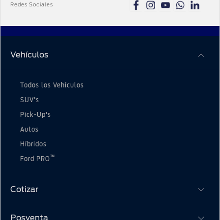
Redes Sociales
sujeto a variaciones según modelo y versión. No
incluye flete a provincias ni seguros. Este precio
no constituye oferta al consumidor y es un
precio que Ford Perú únicamente sugiere a la red
de concesionarios oficial. Para mayor
Vehículos
información visite a su concesionario más
cercano y consulte por las opciones de
financiamiento. Ford Perú no será responsable
Todos los Vehículos
por ningún error u omisión de contenidos en la
SUV's
página y se reserva el derecho de modificarla sin
previo aviso.
Pick-Up's
[2]
Precio sugerido corresponde al modelo F-150
Autos
XLT 4x4 MY2026. Precio válido del 1 al 31 de
Híbridos
agosto de 2026. Stock mínimo 5 unidades. TCR
™
Ford PRO
S/3.80. Al momento de la transacción se
aplicará el tipo de cambio vigente del día. Ford
Perú SRL no comercializa directamente los
Cotizar
vehículos de la marca Ford a los clientes, pues
los comercializa su red de concesionarios
oficiales. Los precios sugeridos en este sitio web
Posventa