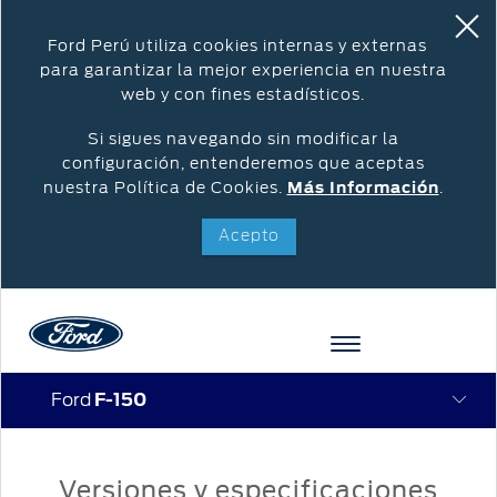
Ford Perú utiliza cookies internas y externas
para garantizar la mejor experiencia en nuestra
web y con fines estadísticos.
Si sigues navegando sin modificar la
configuración, entenderemos que aceptas
nuestra Política de Cookies.
Más Información
.
Acepto
Ford
F-150
Acessibility
COTIZAR
VEHÍCULOS
OPORTUNIDADES
POSVENTA
FORD
INICIAR
Versiones y especificaciones