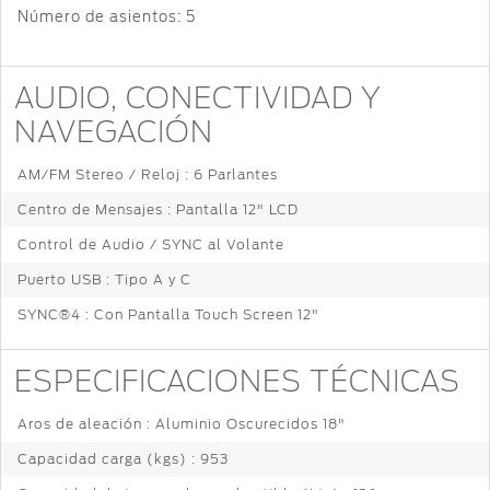
Número de asientos:
5
Guía
360
AUDIO, CONECTIVIDAD Y
Ford
NAVEGACIÓN
app
AM/FM Stereo / Reloj : 6 Parlantes
Agendamiento
Centro de Mensajes : Pantalla 12" LCD
Online
Control de Audio / SYNC al Volante
Puerto USB : Tipo A y C
SYNC®4 : Con Pantalla Touch Screen 12"
ESPECIFICACIONES TÉCNICAS
Aros de aleación : Aluminio Oscurecidos 18"
Capacidad carga (kgs) : 953