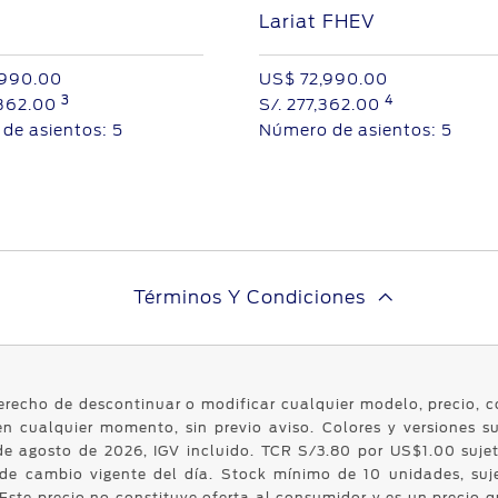
Lariat FHEV
,990.00
US$ 72,990.00
3
4
362.00
S/.
277,362.00
de asientos:
5
Número de asientos:
5
Términos Y Condiciones
derecho de descontinuar o modificar cualquier modelo, precio, c
en cualquier momento, sin previo aviso. Colores y versiones su
 de agosto de 2026, IGV incluido. TCR S/3.80 por US$1.00 suje
 de cambio vigente del día. Stock mínimo de 10 unidades, suj
. Este precio no constituye oferta al consumidor y es un precio