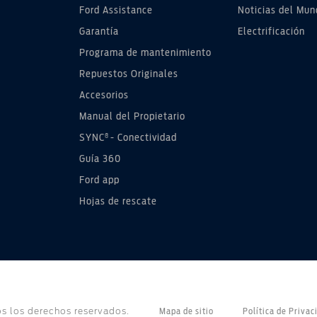
Ford Assistance
Noticias del Mun
ord Perú SRL sugiere a la red de concesionarios, siendo est
l precio final y las condiciones de pago con el concesionario of
Garantía
Electrificación
 finales ofrecidos por su red de concesionarios ni en la operac
Programa de mantenimiento
Repuestos Originales
Accesorios
Manual del Propietario
®
SYNC
- Conectividad
Guía 360
Ford app
Hojas de rescate
s los derechos reservados.
Mapa de sitio
Política de Privac