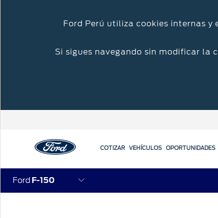
Ford Perú utiliza cookies internas y
Si sigues navegando sin modificar la 
COTIZAR
VEHÍCULOS
OPORTUNIDADES
Ford
F-150
Acessibility
Cotizar
Mi Ford
Iniciar sesión
Versiones y especificaciones