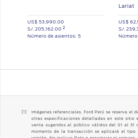
Lariat
US$ 53,990.00
US$ 62
2
S/.
205,162.00
S/.
239,
Número de asientos:
5
Número 
[1]
Imágenes referenciales. Ford Perú se reserva el 
otras especificaciones detalladas en este sitio 
venta sugeridos al público válidos del 01 al 31
momento de la transacción se aplicará el tipo
versión. No incluye flete a provincias ni seguros