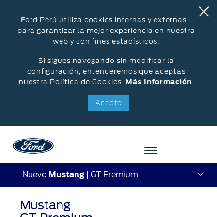
Ford Perú utiliza cookies internas y externas
para garantizar la mejor experiencia en nuestra
web y con fines estadísticos.
Si sigues navegando sin modificar la
configuración, entenderemos que aceptas
nuestra Política de Cookies.
Más Información
.
Acepto
Nuevo
Mustang
| GT Premium
Acessibility
Mustang
COTIZAR
VEHÍCULOS
OPORTUNIDADES
POSVENTA
FORD
INICIAR