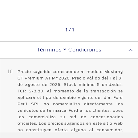
Carreras - Custom)
Sistema antirrobo - kit de
Asiento trasero abatible
bloqueo de ruedas, consola
50/50
central y columna de
dirección
Asientos delanteros
1 / 1
climatizados frio/calor
Sistema TPMS - monitoreo
de presion de neumaticos
Cuero / Ecocuero
Tapiz (asientos delanteros /
Términos Y Condiciones
(Negro)
traseros)
Alzavidrio conductor y
UP / Down
pasajero "one touch"
[1]
Precio sugerido corresponde al modelo Mustang
GT Premium AT MY2026. Precio válido del 1 al 31
de agosto de 2026. Stock mínimo 5 unidades.
TCR S/3.80. Al momento de la transacción se
aplicará el tipo de cambio vigente del día. Ford
Perú SRL no comercializa directamente los
vehículos de la marca Ford a los clientes, pues
los comercializa su red de concesionarios
oficiales. Los precios sugeridos en este sitio web
no constituyen oferta alguna al consumidor,
pues son precios que Ford Perú SRL sugiere a la