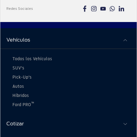
red de concesionarios, siendo estos últimos los
Redes Sociales
que autónomamente determinen los montos a
cobrar. Debe consultar el precio final y las
condiciones de pago con el concesionario
oficial de su elección. Ford Perú SRL no
interviene en la determinación de los precios
Vehículos
finales ofrecidos por su red de concesionarios ni
en la operación de compraventa entre usted y el
concesionario de su elección.
Todos los Vehículos
SUV's
Pick-Up's
Autos
Híbridos
™
Ford PRO
Cotizar