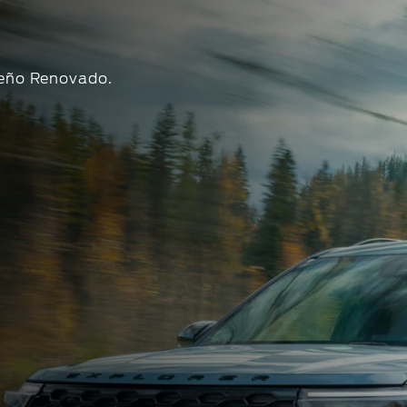
Ford Posventa
Online
Programa de mantenimient
Ford Assistance
seño Renovado.