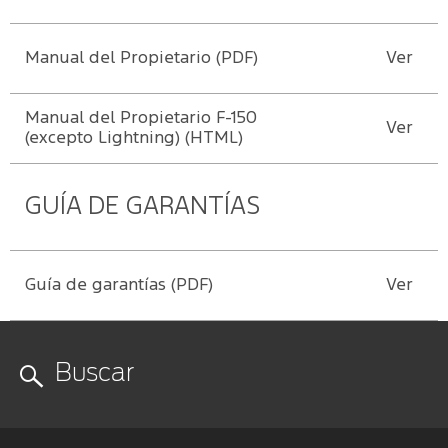
Mi
Ford
cuenta
Manual
Repuestos
Assistance
del
Originales
Manual del Propietario (PDF)
Ver
Propietario
Cambiar
contraseña
Manual del Propietario F-150
Ver
SYNC
-
®
(excepto Lightning) (HTML)
Conectividad
GUÍA DE GARANTÍAS
Guía
360
Ford
Guía de garantías (PDF)
Ver
app
Agendamiento
Online