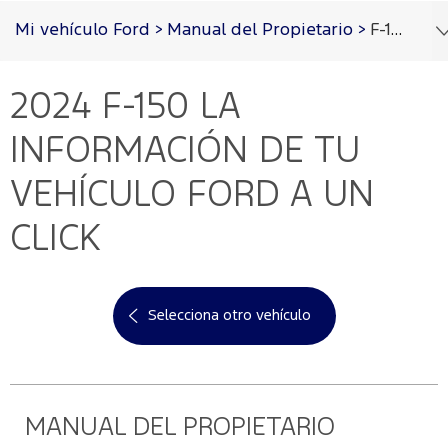
Acessibility
Mi vehículo Ford
>
Manual del Propietario
>
F-150 2024
2024 F-150
LA
Cotizar
Vehículos
Oportunidades
Posventa
Ford
Iniciar
PRO™
Sesión
INFORMACIÓN DE TU
Cotizar
Mi
VEHÍCULO FORD A UN
Ford
Iniciar
sesión
CLICK
Solicitar
Propietarios
cotización
Servicios
Ford
Iniciar
sesión
Selecciona otro vehículo
Ford
Mis
Repuestos
Posventa
y
Experiencias
Crea
Accesorios
Ford
tu
Programa de
cuenta
mantenimiento
MANUAL DEL PROPIETARIO
Garantía
Accesorios