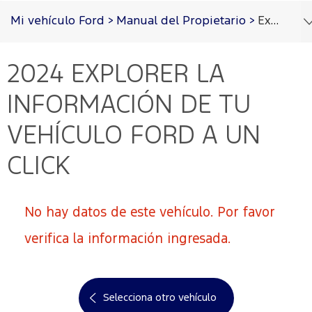
Acessibility
Mi vehículo Ford
>
Manual del Propietario
>
Explorer 2024
2024 EXPLORER
LA
Cotizar
Vehículos
Oportunidades
Posventa
Ford
Iniciar
PRO™
Sesión
INFORMACIÓN DE TU
Cotizar
Mi
VEHÍCULO FORD A UN
Ford
Iniciar
sesión
CLICK
Solicitar
Propietarios
cotización
Servicios
Ford
Iniciar
No hay datos de este vehículo. Por favor
sesión
Ford
Mis
Repuestos
verifica la información ingresada.
Posventa
y
Experiencias
Crea
Accesorios
Ford
tu
Programa de
cuenta
mantenimiento
Garantía
Accesorios
Selecciona otro vehículo