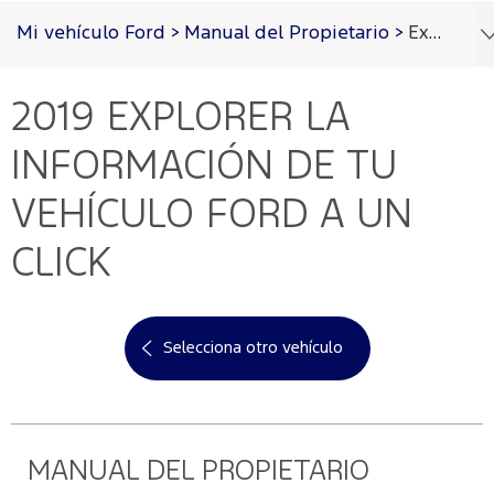
Acessibility
Mi vehículo Ford
>
Manual del Propietario
>
Explorer 2019
2019 EXPLORER
LA
Cotizar
Vehículos
Oportunidades
Posventa
Ford
Iniciar
PRO™
Sesión
INFORMACIÓN DE TU
Cotizar
Mi
VEHÍCULO FORD A UN
Ford
Iniciar
sesión
CLICK
Solicitar
Propietarios
cotización
Servicios
Ford
Iniciar
sesión
Selecciona otro vehículo
Ford
Mis
Repuestos
Posventa
y
Experiencias
Crea
Accesorios
Ford
tu
Programa de
cuenta
mantenimiento
MANUAL DEL PROPIETARIO
Garantía
Accesorios