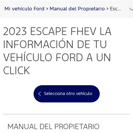
Acessibility
Mi vehículo Ford
>
Manual del Propietario
>
Escape FHEV 2023
2023 ESCAPE FHEV
LA
Cotizar
Vehículos
Oportunidades
Posventa
Ford
Iniciar
PRO™
Sesión
INFORMACIÓN DE TU
Cotizar
Mi
VEHÍCULO FORD A UN
Ford
Iniciar
sesión
CLICK
Solicitar
Propietarios
cotización
Servicios
Ford
Iniciar
sesión
Selecciona otro vehículo
Ford
Mis
Repuestos
Posventa
y
Experiencias
Crea
Accesorios
Ford
tu
Programa de
cuenta
mantenimiento
MANUAL DEL PROPIETARIO
Garantía
Accesorios