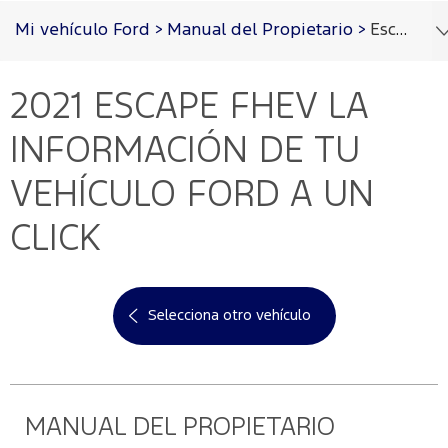
Acessibility
Mi vehículo Ford
>
Manual del Propietario
>
Escape FHEV 2021
2021 ESCAPE FHEV
LA
Cotizar
Vehículos
Oportunidades
Posventa
Ford
Iniciar
PRO™
Sesión
INFORMACIÓN DE TU
Cotizar
Mi
VEHÍCULO FORD A UN
Ford
Iniciar
sesión
CLICK
Solicitar
Propietarios
cotización
Servicios
Ford
Iniciar
sesión
Selecciona otro vehículo
Ford
Mis
Repuestos
Posventa
y
Experiencias
Crea
Accesorios
Ford
tu
Programa de
cuenta
mantenimiento
MANUAL DEL PROPIETARIO
Garantía
Accesorios