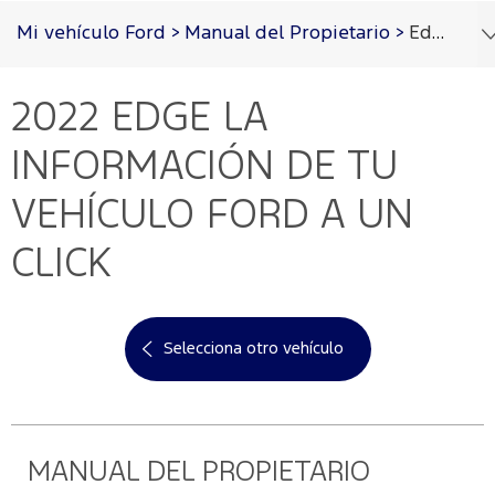
Acessibility
Mi vehículo Ford
>
Manual del Propietario
>
Edge 2022
2022 EDGE
LA
Cotizar
Vehículos
Oportunidades
Posventa
Ford
Iniciar
PRO™
Sesión
INFORMACIÓN DE TU
Cotizar
Mi
VEHÍCULO FORD A UN
Ford
Iniciar
sesión
CLICK
Solicitar
Propietarios
cotización
Servicios
Ford
Iniciar
sesión
Selecciona otro vehículo
Ford
Mis
Repuestos
Posventa
y
Experiencias
Crea
Accesorios
Ford
tu
Programa de
cuenta
mantenimiento
MANUAL DEL PROPIETARIO
Garantía
Accesorios