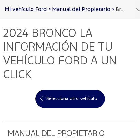
Acessibility
Mi vehículo Ford
>
Manual del Propietario
>
Bronco 2024
2024 BRONCO
LA
Cotizar
Vehículos
Oportunidades
Posventa
Ford
Iniciar
PRO™
Sesión
INFORMACIÓN DE TU
Cotizar
Mi
VEHÍCULO FORD A UN
Ford
Iniciar
sesión
CLICK
Solicitar
Propietarios
cotización
Servicios
Ford
Iniciar
sesión
Selecciona otro vehículo
Ford
Mis
Repuestos
Posventa
y
Experiencias
Crea
Accesorios
Ford
tu
Programa de
cuenta
mantenimiento
MANUAL DEL PROPIETARIO
Garantía
Accesorios