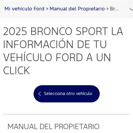
Acessibility
Mi vehículo Ford
>
Manual del Propietario
>
Bronco Sport 2025
2025 BRONCO SPORT
LA
Cotizar
Vehículos
Oportunidades
Posventa
Ford
Iniciar
PRO™
Sesión
INFORMACIÓN DE TU
Cotizar
Mi
VEHÍCULO FORD A UN
Ford
Iniciar
sesión
CLICK
Solicitar
Propietarios
cotización
Servicios
Ford
Iniciar
sesión
Selecciona otro vehículo
Ford
Mis
Repuestos
Posventa
y
Experiencias
Crea
Accesorios
Ford
tu
Programa de
cuenta
mantenimiento
MANUAL DEL PROPIETARIO
Garantía
Accesorios