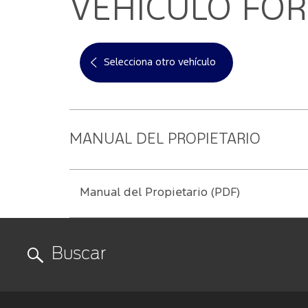
VEHÍCULO FOR
Mis Experiencias Ford
Agendamie
Mi cuenta
Garantía
Cambiar contraseña
Manual del Propietario
Selecciona otro vehículo
SYNC
- Conectividad
®
Guía 360
MANUAL DEL PROPIETARIO
Manual del Propietario (PDF)