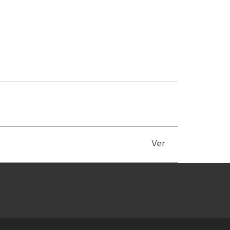
o
Repuestos Originales
Ver