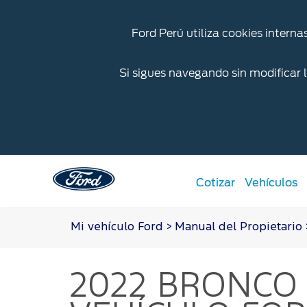
Ford Perú utiliza cookies interna
Si sigues navegando sin modificar 
Cotizar
Vehículos
Mi vehículo Ford
>
Manual del Propietario
Acessibility
Cotizar
Iniciar sesión
Mi Ford
2022 BRONCO
Solicitar cotización
Iniciar sesión
Propietarios Ford
Ford app
Crea tu cuenta