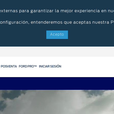
 externas para garantizar la mejor experiencia en nu
configuración, entenderemos que aceptas nuestra P
Acepto
POSVENTA
FORD PRO™
INICIAR SESIÓN
Servicios
Ford Posventa
Online
Programa de mantenimient