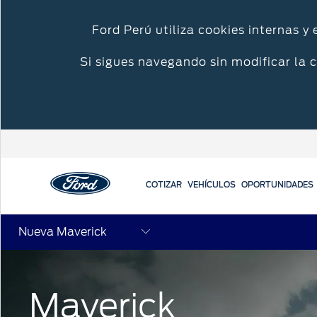
Ford Perú utiliza cookies internas y
Si sigues navegando sin modificar la 
COTIZAR
VEHÍCULOS
OPORTUNIDADES
Acessibility
Nueva Maverick
Cotizar
Mi Ford
Iniciar sesión
Maverick
Solicitar cotización
Propietarios Ford
Iniciar sesión
Ford app
Mis Experiencias Ford
Crea tu cuenta
Agendamiento 