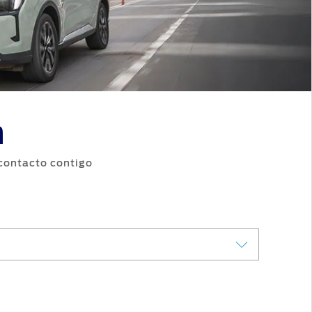
Accesorios
o
Repuestos Originales
n
 contacto contigo