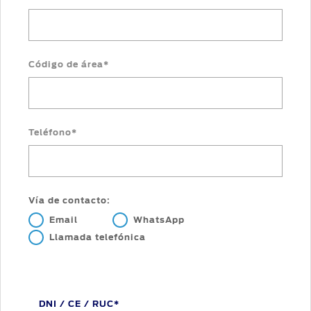
Assistance
Propietario
Cambiar
contraseña
SYNC
-
®
Conectividad
Código de área*
Guía
360
Teléfono*
Ford
app
Vía de contacto:
Agendamiento
Online
Email
WhatsApp
Llamada telefónica
DNI / CE / RUC*