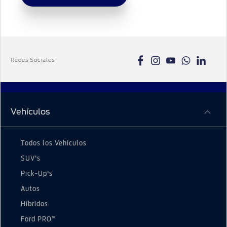
Redes Sociales
Vehículos
Todos los Vehículos
SUV's
Pick-Up's
Autos
Híbridos
™
Ford PRO