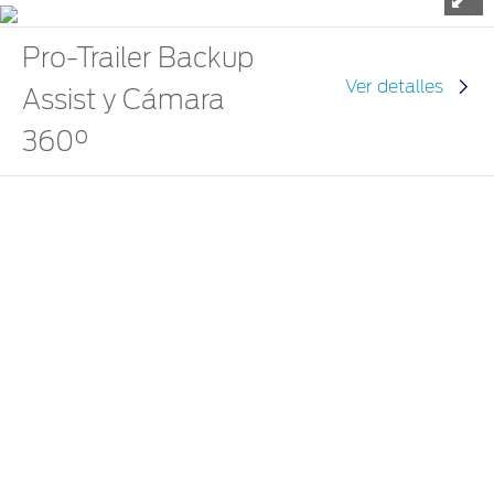
Pro-Trailer Backup
Ver detalles
Assist y Cámara
360°
Ideal para quienes remolcan tráilers. Permite dirigir el
movimiento del tráiler en reversa mediante una perilla en la
consola. Además, incluye iluminación para el enganche y
trabaja en conjunto con la cámara trasera 360° y dirección
eléctrica. Esta cámara te permite una mejor visibilidad del
espacio y objetos que se encuentran alrededor, por lo que
estacionarte será aún más fácil.
Especificaciones