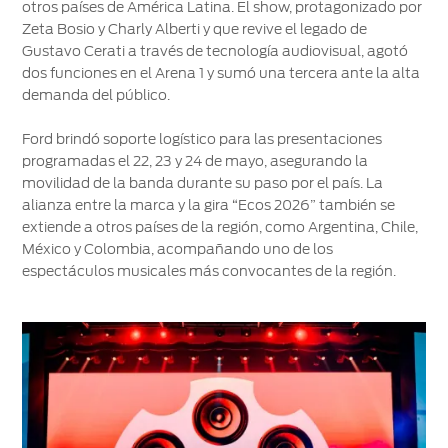
otros países de América Latina. El show, protagonizado por
®
SYNC
-
Zeta Bosio y Charly Alberti y que revive el legado de
Conectividad
Gustavo Cerati a través de tecnología audiovisual, agotó
dos funciones en el Arena 1 y sumó una tercera ante la alta
Guía
demanda del público.
360
Ford brindó soporte logístico para las presentaciones
programadas el 22, 23 y 24 de mayo, asegurando la
Ford
movilidad de la banda durante su paso por el país. La
app
alianza entre la marca y la gira “Ecos 2026” también se
extiende a otros países de la región, como Argentina, Chile,
Agendamiento
México y Colombia, acompañando uno de los
Online
espectáculos musicales más convocantes de la región.