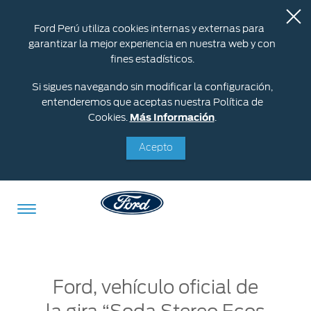
Ford Perú utiliza cookies internas y externas para
garantizar la mejor experiencia en nuestra web y con
fines estadísticos.
Si sigues navegando sin modificar la configuración,
entenderemos que aceptas nuestra Política de
Cookies.
Más Información
.
Acepto
Acessibility
Ford, vehículo oficial de
Cotizar
Vehículos
Oportunidades
Posventa
Ford
Iniciar