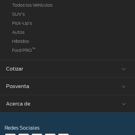
Todos los Vehículos
SUV's
Pick-Up's
Autos
Híbridos
™
Ford PRO
Cotizar
Posventa
Solicitar cotización
Acerca de
Propietarios Ford
Agendamiento Online
Contacto
Ford Assistance
Redes Sociales
Noticias en Perú
Garantía