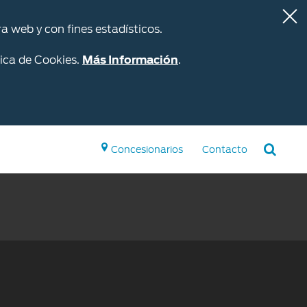
a web y con fines estadísticos.
ica de Cookies.
Más Información
.
Concesionarios
Contacto
Repuestos y
Accesorios
Accesorios
o
Repuestos Originales