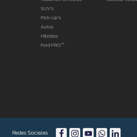
Garantía
Cambiar contraseña
SUV's
Manual del Propietario
®
SYNC
- Conectividad
Pick-Up's
Guía 360
Autos
Híbridos
™
Ford PRO
Redes Sociales