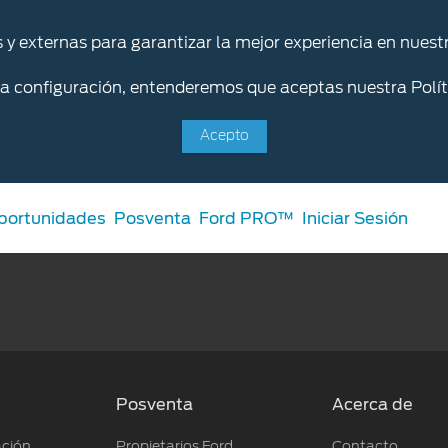
s y externas para garantizar la mejor experiencia en nuestr
la configuración, entenderemos que aceptas nuestra Polít
Acepto
portunidades
Posventa
Ford PRO™
Iniciar Sesión
Servicios
Ford Posventa
Posventa
Acerca de
nto Online
Programa de mantenimient
ación
Propietarios Ford
Contacto