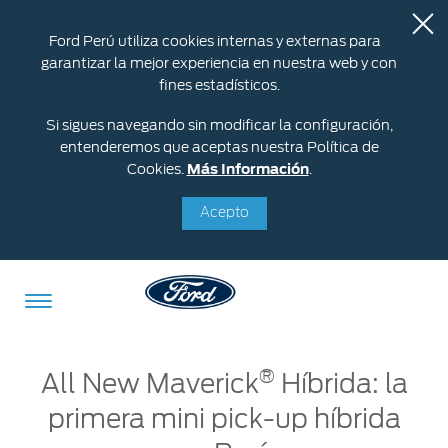
Ford Perú utiliza cookies internas y externas para
garantizar la mejor experiencia en nuestra web y con
fines estadísticos.
Si sigues navegando sin modificar la configuración,
entenderemos que aceptas nuestra Política de
Cookies.
Más Información
.
Acepto
Acessibility
®
All New Maverick
Híbrida: la
primera mini pick-up híbrida
Cotizar
Vehículos
Oportunidades
Posventa
Ford
Iniciar