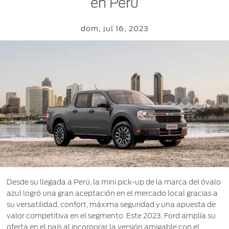
en Perú
PRO™
Sesión
dom, jul 16, 2023
Cotizar
Mi
Ford
Iniciar
sesión
Solicitar
Propietarios
cotización
Servicios
Ford
Iniciar
sesión
Ford
Mis
Repuestos
Posventa
y
Experiencias
Crea
Accesorios
Ford
tu
Programa de
cuenta
mantenimiento
Garantía
Accesorios
Mi
Desde su llegada a Perú, la mini pick-up de la marca del óvalo
Ford
cuenta
Manual
Repuestos
azul logró una gran aceptación en el mercado local gracias a
Assistance
del
Originales
su versatilidad, confort, máxima seguridad y una apuesta de
Propietario
Cambiar
valor competitiva en el segmento. Este 2023, Ford amplía su
contraseña
oferta en el país al incorporar la versión amigable con el