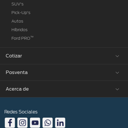
SUV's
Pick-Up's
Autos
Híbridos
™
Ford PRO
Cotizar
Posventa
Solicitar cotización
Acerca de
Propietarios Ford
Agendamiento Online
Contacto
Ford Assistance
Redes Sociales
Noticias en Perú
Garantía
Noticias del Mundo
Programa de mantenimiento