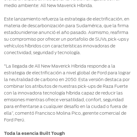
®
SYNC
-
medio ambiente: All New Maverick Híbrida.
Conectividad
Este lanzamiento refuerza la estrategia de electrificación, en
materia de descarbonización para Sudamérica, que la firma
Guía
estadounidense anunció el año pasado. Asimismo, reafirma
360
su compromiso por ofrecer un portafolio de SUVs, pick-ups y
vehículos híbridos con características innovadoras de
Ford
conectividad, seguridad y tecnología.
app
“La llegada de All New Maverick Híbrida responde a la
Agendamiento
estrategia de electrificación a nivel global de Ford para lograr
Online
la neutralidad de carbono en 2050. Esta versión destaca por
combinar los atributos de nuestras pick-ups de Raza Fuerte
con la innovadora tecnología híbrida capaz de reducir las
emisiones mientras ofrece versatilidad, confort, seguridad
para enfrentarse a cualquier desafío en la ciudad o fuera de
ella”, comentó Francisco Molina Pico, gerente comercial de
Ford Perú.
Toda la esencia Built Tough