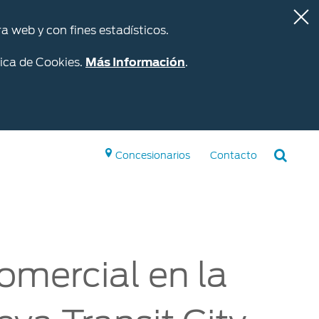
a web y con fines estadísticos.
ica de Cookies.
Más Información
.
Concesionarios
Contacto
Repuestos y
Accesorios
omercial en la
Accesorios
o
Repuestos Originales