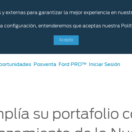
s y externas para garantizar la mejor experiencia en nuestr
la configuración, entenderemos que aceptas nuestra Polít
Acepto
portunidades
Posventa
Ford PRO™
Iniciar Sesión
Servicios
lía su portafolio c
Ford Posventa
nto Online
Programa de mantenimient