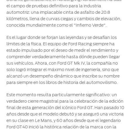
®
SYNC
-
el campo de pruebas definitivo para la industria
Conectividad
automotriz: una implacable cinta de asfalto de 20.8
kilómetros, llena de curvas ciegas y cambios de elevación,
conocida mundialmente como el "Infierno Verde".
Guía
360
Es el lugar donde se forjan las leyendas y se desafían los
límites de la física. El equipo de Ford Racing siempre ha
Ford
estado impulsado por el deseo de medir el rendimiento y
app
comprender verdaderamente hasta dónde pueden llegar
sus vehículos. Ahora, con Ford GT Mk IV, la compañía no
solo logró integrar el máximo nivel de ingeniería, sino que
Agendamiento
alcanzó un desempeño dinámico que inscribe su nombre
Online
para siempre en los libros de historia del automovilismo.
Este momento resulta particularmente significativo: un
verdadero cierre magistral para la celebración de la edición
final de esta generación del icónico Ford GT. Han pasado 10
años desde que el modelo debutó y se aseguró una victoria
en su clase en Le Mans, y 60 años desde que el legendario
Ford GT40 inició la histórica relación de la marca con la