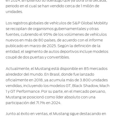
en 2024, ampliando su liderazgo que ya dura una década,
®
SYNC
-
periodo en el cual se han vendido cerca de 1 millón de
Conectividad
unidades.
Los registros globales de vehículos de S&P Global Mobility
Guía
se recopilan de organismos gubernamentales y otras
360
fuentes, cubriendo el 95% de los volúmenes de vehículos
nuevos en más de 80 países, de acuerdo con el informe
Ford
publicado en marzo de 2025. Según la definición de la
app
entidad, el segmento de autos deportivos incluye modelos
coupé de dos puertas y convertibles.
Agendamiento
Online
Actualmente, el Mustang está disponible en 85 mercados
alrededor del mundo. En Brasil, donde fue lanzado
oficialmente en 2018, ya acumula más de 3.800 unidades
vendidas, incluyendo los modelos GT, Black Shadow, Mach
1 y GT Performance. Por su parte, en el mercado peruano,
Mustang se posicionó como líder absoluto con una
participación del 71.1% en 2024.
Junto al éxito en ventas, el Mustang sigue destacando en