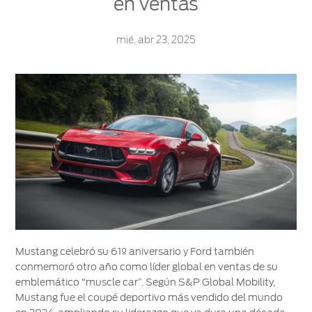
en ventas
PRO™
Sesión
mié, abr 23, 2025
Cotizar
Mi
Ford
Iniciar
sesión
Solicitar
Propietarios
cotización
Servicios
Ford
Iniciar
sesión
Ford
Mis
Repuestos
Posventa
y
Experiencias
Crea
Accesorios
Ford
tu
Programa de
cuenta
mantenimiento
Garantía
Accesorios
Mi
Mustang celebró su 61º aniversario y Ford también
Ford
cuenta
Manual
Repuestos
conmemoró otro año como líder global en ventas de su
Assistance
del
Originales
emblemático “muscle car”. Según S&P Global Mobility,
Propietario
Cambiar
Mustang fue el coupé deportivo más vendido del mundo
contraseña