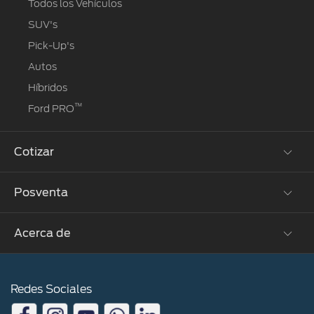
Todos los Vehículos
SUV's
Pick-Up's
Autos
Híbridos
™
Ford PRO
Cotizar
Posventa
Solicitar cotización
Acerca de
Propietarios Ford
Agendamiento Online
Contacto
Ford Assistance
Redes Sociales
Noticias en Perú
Garantía