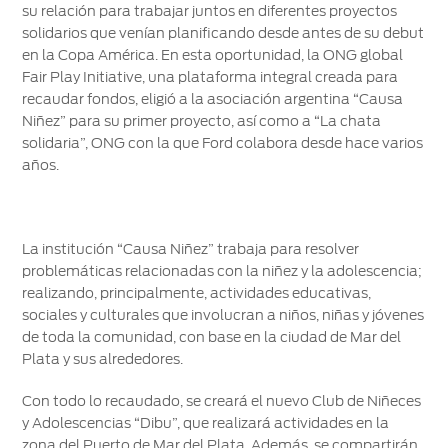
su relación para trabajar juntos en diferentes proyectos
®
SYNC
-
solidarios que venían planificando desde antes de su debut
Conectividad
en la Copa América. En esta oportunidad, la ONG global
Fair Play Initiative, una plataforma integral creada para
Guía
recaudar fondos, eligió a la asociación argentina “Causa
360
Niñez” para su primer proyecto, así como a “La chata
solidaria”, ONG con la que Ford colabora desde hace varios
Ford
años.
app
Agendamiento
La institución “Causa Niñez” trabaja para resolver
Online
problemáticas relacionadas con la niñez y la adolescencia;
realizando, principalmente, actividades educativas,
sociales y culturales que involucran a niños, niñas y jóvenes
de toda la comunidad, con base en la ciudad de Mar del
Plata y sus alrededores.
Con todo lo recaudado, se creará el nuevo Club de Niñeces
y Adolescencias “Dibu”, que realizará actividades en la
zona del Puerto de Mar del Plata. Además, se compartirán