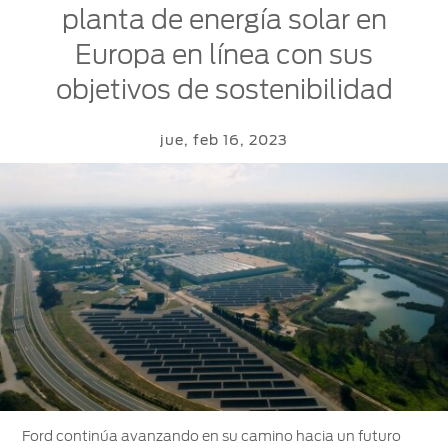
planta de energía solar en
PRO™
Sesión
Europa en línea con sus
Cotizar
Mi
objetivos de sostenibilidad
Ford
Iniciar
sesión
Solicitar
jue, feb 16, 2023
Propietarios
cotización
Servicios
Ford
Iniciar
sesión
Ford
Mis
Repuestos
Posventa
y
Experiencias
Crea
Accesorios
Ford
tu
Programa de
cuenta
mantenimiento
Garantía
Accesorios
Mi
Ford
cuenta
Manual
Repuestos
Assistance
del
Originales
Propietario
Cambiar
Ford continúa avanzando en su camino hacia un futuro
contraseña