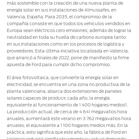
más sostenible con la creación de una nueva planta de
®
SYNC
-
energía solar en sus instalaciones de Almussafes, en
Conectividad
Valencia, España. Para 2035, el compromiso de la
compañía consiste en que todos los vehículos vendidos en
Guía
Europa sean eléctricos cero emisiones; además de lograr la
360
neutralidad en toda su huella de carbono europea tanto
en sus instalaciones como en los procesos de logística y
proveedores. Esta última iniciativa localizada en Valencia,
Ford
que arrancó a finales de 2022, pone de manifiesto la firme
app
apuesta de Ford para cumplir dicho compromiso.
Agendamiento
El área fotovoltaica, que convierte la energía solar en
Online
electricidad, se encuentra en una zona no productiva de la
planta valenciana, abarca dos extensiones de paneles
solares capaces de producir, cada año, la energía
equivalente al funcionamiento de 1 400 hogares medios1.
La producción actual, de cerca de 4 641 megavatios hora
anuales, aumentará este verano en 3 762 megavatios hora
anuales; el equivalente a 1 100 hogares medios más. En la
práctica, esto significa que este año, la fábrica de Ford en
Valencia reducirá significativamente su actual demanda