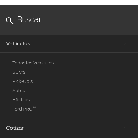
Vehículos
Todos los Vehículos
SUV's
Pick-Up's
Autos
Híbridos
™
Ford PRO
Cotizar