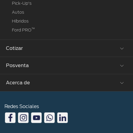
Pick-Up's
Autos
Híbridos
™
Ford PRO
Cotizar
Posventa
Solicitar cotización
Acerca de
Propietarios Ford
Agendamiento Online
Contacto
Ford Assistance
Redes Sociales
Noticias en Perú
Garantía
Noticias del Mundo
Programa de mantenimiento
Electrificación
Repuestos Originales