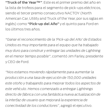
“Truck of the Year™”
. Este es el primer premio del año en
®
SYNC
-
la lista de trofeos para el segmento de pick-ups eléctricos,
Conectividad
siendo el tercer premio consecutivo NACTOY (North
American Car, Utility and Truck of the Year, por sus siglas en
Guía
inglés) como
“Pick-up del Año”
y el quinto para Ford en
360
los últimos tres años.
"Ganar el reconocimiento de la ‘Pick-up del Año’ de Estados
Ford
app
Unidos es muy importante para el equipo que ha trabajado
muy duro para construir y entregar las unidades de Lightning
, comentó Jim Farley, presidente
en el menor tiempo posible"
Agendamiento
y CEO de Ford.
Online
"Nos estamos moviendo rápidamente para aumentar la
producción a una tasa de ejecución de 150,000 unidades
este otoño y trabajando para mejorar todos los aspectos de
este vehículo. Hemos comenzado a entregar Lightnings
directo de fábrica con una fantástica nueva actualización de
la interfaz de usuario que mejorará la experiencia de
, agregó el ejecutivo.
conectividad de los conductores”