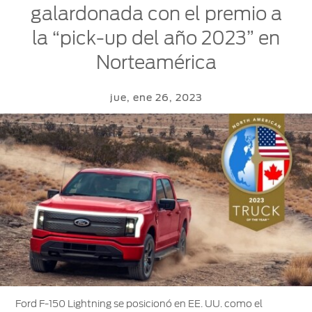
galardonada con el premio a
PRO™
Sesión
la “pick-up del año 2023” en
Cotizar
Mi
Norteamérica
Ford
Iniciar
sesión
Solicitar
jue, ene 26, 2023
Propietarios
cotización
Servicios
Ford
Iniciar
sesión
Ford
Mis
Repuestos
Posventa
y
Experiencias
Crea
Accesorios
Ford
tu
Programa de
cuenta
mantenimiento
Garantía
Accesorios
Mi
Ford
cuenta
Manual
Repuestos
Assistance
del
Originales
Propietario
Cambiar
Ford F-150 Lightning se posicionó en EE. UU. como el
contraseña